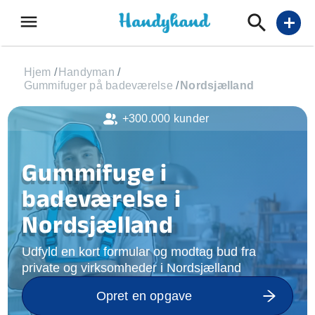
menu
add
Hjem
/
Handyman
/
Gummifuger på badeværelse
/
Nordsjælland
+300.000 kunder
Gummifuge i
badeværelse i
Nordsjælland
Udfyld en kort formular og modtag bud fra
private og virksomheder i Nordsjælland
Opret en opgave