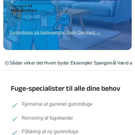
Gummifuger på badeværelse i hele Danmark →
Sådan virker det
Hvem byder
Eksempler
Spørgsmål
Værd at 
Fuge-specialister til alle dine behov
Fjernelse af gammel gummifuge
Rensning af fugekanter
Påføring af ny gummifuge