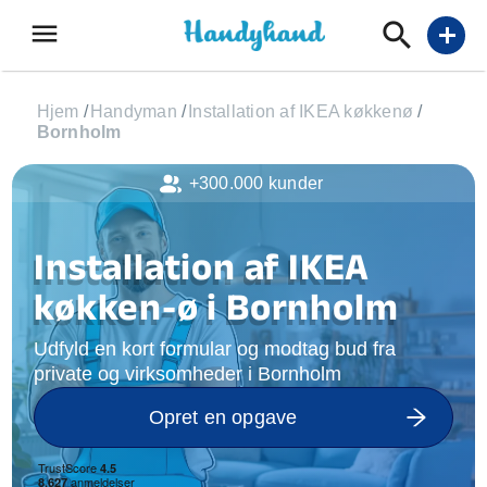
menu
add
Hjem
/
Handyman
/
Installation af IKEA køkkenø
/
Bornholm
+300.000 kunder
Installation af IKEA
køkken-ø i Bornholm
Udfyld en kort formular og modtag bud fra
private og virksomheder i Bornholm
Opret en opgave