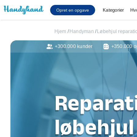
Kategorier
Hv
Opret en opgave
Hjem
/
Handyman
/
Løbehjul reparati
+300.000 kunder
+350.000 o
Affaldsfjernelse
Afhentning af køles
Anlæg af terrasse
Cykel reparation
Flyttehjælp
Gulvlaminering
Reparat
Hårde hvidevare Mon
Hjælp til mobil, pc, 
Installation af ildste
løbehjul 
Møbelsamling og mo
Ophængning af lam