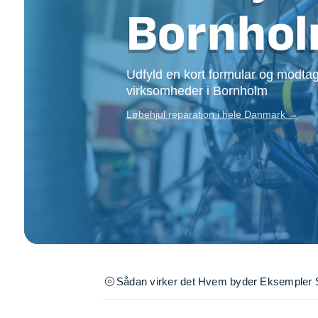
Opsætning af skill
Bornho
Tømrer
Tunge løft
Underholdning
Udfyld en kort formular og modtag
Se alle...
virksomheder i Bornholm
Løbehjul reparation i hele Danmark →
Sådan virker det
Hvem byder
Eksempler