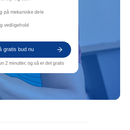
on af tagrende
rt af genstande
ng på mekaniske dele
ngs rengøring
g vedligehold
å gratis bud nu
n 2 minutter, og så er det gratis