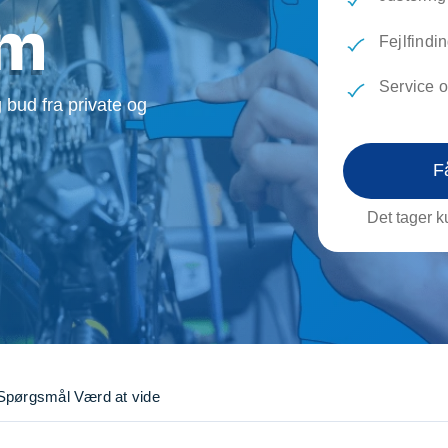
evæg
Rengøring
Reparati
lm
Træfældning
Transpo
Fejlfindi
TV installation og opsætning
Udflytni
Service o
Vinduespudsning
VVS
 bud fra private og
F
Det tager ku
Spørgsmål
Værd at vide