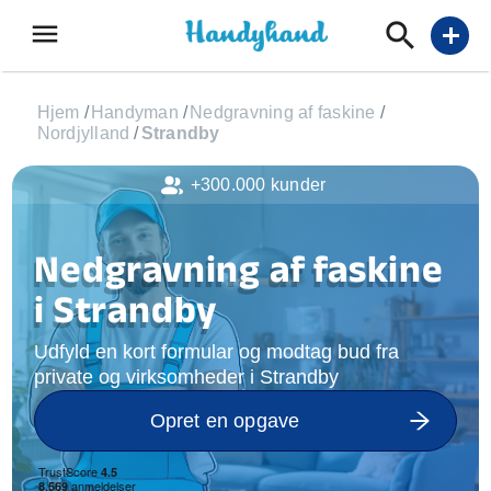
menu
add
Hjem
/
Handyman
/
Nedgravning af faskine
/
Nordjylland
/
Strandby
+300.000 kunder
Nedgravning af faskine
i Strandby
Udfyld en kort formular og modtag bud fra
private og virksomheder i Strandby
Opret en opgave