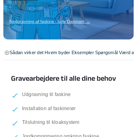
Nedgravning af faskine i hele Danmark →
Sådan virker det
Hvem byder
Eksempler
Spørgsmål
Værd at 
Gravearbejdere til alle dine behov
Udgravning til faskine
Installation af faskinerør
Tilslutning til kloaksystem
Jordkomprimering omkring faskine