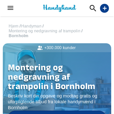
menu
add
Hjem
/
Handyman
/
Montering og nedgravning af trampolin
/
Bornholm
+300.000 kunder
Montering og
nedgravning af
trampolin i Bornholm
Beskriv kort din opgave og modtag gratis og
uforpligtende tilbud fra lokale handymænd i
Bornholm