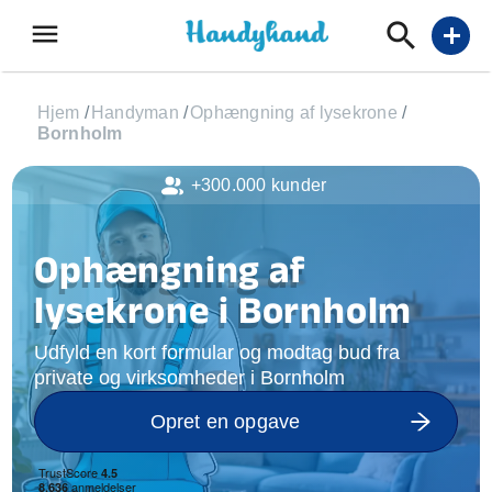
menu
add
Hjem
/
Handyman
/
Ophængning af lysekrone
/
Bornholm
+300.000 kunder
Ophængning af
lysekrone i Bornholm
Udfyld en kort formular og modtag bud fra
private og virksomheder i Bornholm
Opret en opgave