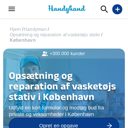
menu
add
Hjem
/
Handyman
/
Opsætning og reparation af vasketøjs stativ
/
København
+300.000 kunder
Opsætning og
reparation af vasketøjs
stativ i København
Udfyld en kort formular og modtag bud fra
private og virksomheder i København
Opret en opgave