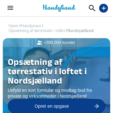
menu
add
Hjem
/
Handyman
/
Opsætning af tørrestativ i loftet
/
Nordsjælland
+300.000 kunder
Opsætning af
tørrestativ i loftet i
Nordsjælland
Udfyld en kort formular og modtag bud fra
private og virksomheder i Nordsjælland
Opret en opgave