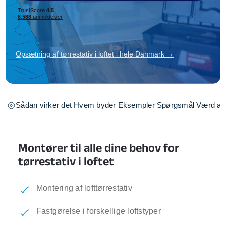
Opsætning af tørrestativ i loftet i hele Danmark →
Sådan virker det
Hvem byder
Eksempler
Spørgsmål
Værd at 
Montører til alle dine behov for
tørrestativ i loftet
Montering af lofttørrestativ
Fastgørelse i forskellige loftstyper