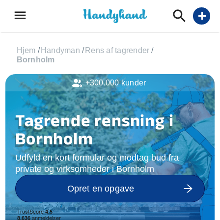
menu
add
Hjem
/
Handyman
/
Rens af tagrender
/
Bornholm
+300.000 kunder
Tagrende rensning i
Bornholm
Udfyld en kort formular og modtag bud fra
private og virksomheder i Bornholm
Opret en opgave