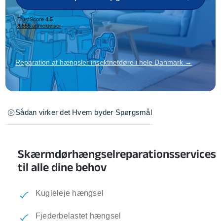
Reparation af hængsler insektnetdøre i hele Danmark →
Sådan virker det
Hvem byder
Spørgsmål
Skærmdørhængselreparationsservices
til alle dine behov
Kugleleje hængsel
Fjederbelastet hængsel