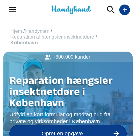
menu
add
Hjem
/
Handyman
/
Reparation af hængsler insektnetdøre
/
København
+300.000 kunder
Reparation hængsler
insektnetdøre i
København
Udfyld en kort formular og modtag bud fra
private og virksomheder i København
Opret en opgave