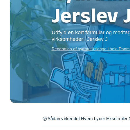
Opsætning af skill
Jerslev 
Tømrer
Tunge løft
Underholdning
Udfyld en kort formular og modtag
Se alle...
virksomheder i Jerslev J
Reparation af hydraulikslange i hele Dan
Sådan virker det
Hvem byder
Eksempler