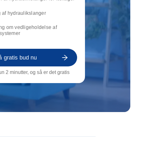
on af tagrende
rt af genstande
 af hydraulikslanger
ngs rengøring
ng om vedligeholdelse af
ksystemer
å gratis bud nu
n 2 minutter, og så er det gratis