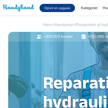
Kategorier
Hv
Opret en opgave
Hjem
/
Handyman
/
Reparation af hyd
+300.000 kunder
+350.000 o
Affaldsfjernelse
Afhentning af køles
Anlæg af terrasse
Cykel reparation
Flyttehjælp
Gulvlaminering
Reparat
Hårde hvidevare Mon
Hjælp til mobil, pc, 
Installation af ildste
hydrauli
Møbelsamling og mo
Ophængning af lam