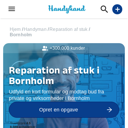
menu
add
Hjem
/
Handyman
/
Reparation af stuk
/
Bornholm
+300.000 kunder
Reparation af stuk i
Bornholm
Udfyld en kort formular og modtag bud fra
private og virksomheder i Bornholm
Opret en opgave