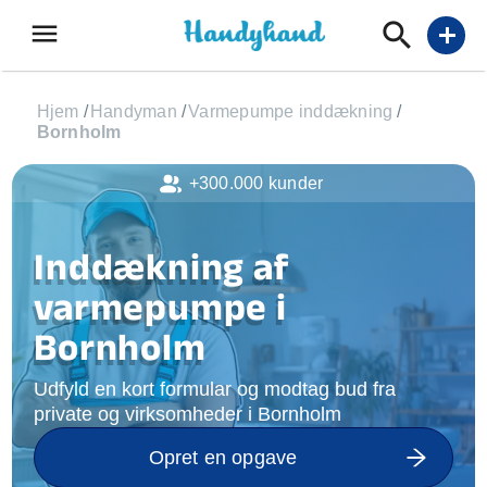
menu
add
Hjem
/
Handyman
/
Varmepumpe inddækning
/
Bornholm
+300.000 kunder
Inddækning af
varmepumpe i
Bornholm
Udfyld en kort formular og modtag bud fra
private og virksomheder i Bornholm
Opret en opgave