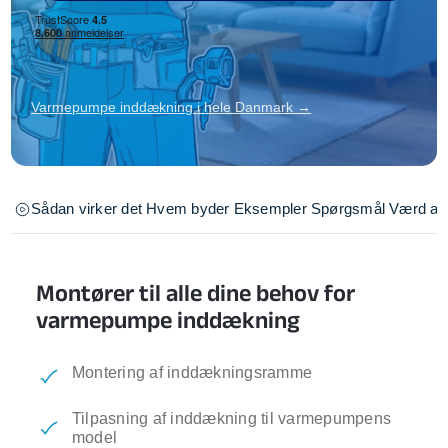
Varmepumpe inddækning i hele Danmark →
Sådan virker det
Hvem byder
Eksempler
Spørgsmål
Værd at 
Montører til alle dine behov for
varmepumpe inddækning
Montering af inddækningsramme
Tilpasning af inddækning til varmepumpens
model