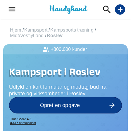
menu
add
Hjem
/
Kampsport
/
Kampsports træning
/
Midt/Vestjylland
/
Roslev
+300.000 kunder
Kampsport i Roslev
Udfyld en kort formular og modtag bud fra
private og virksomheder i Roslev
Opret en opgave