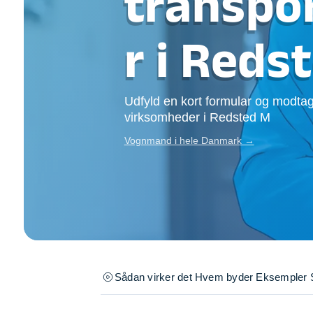
transpo
Opsætning af skill
Tømrer
r i Reds
Tunge løft
Underholdning
Se alle...
Udfyld en kort formular og modtag
virksomheder i Redsted M
Vognmand i hele Danmark →
Sådan virker det
Hvem byder
Eksempler