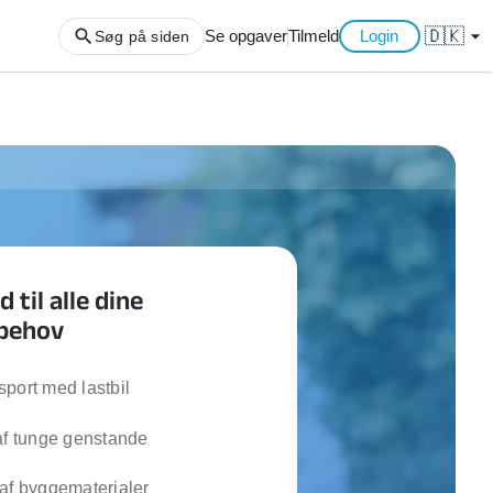
🇩🇰
arrow_drop_down
Se opgaver
Tilmeld
Login
Søg på siden
ng af haveaffald
ng af storskrald
slager
gger
til alle dine
ning
tbehov
an
l hårde hvidevarer
belsamling
port med lastbil
af tunge genstande
ng af køkken
ng af hjemme netværk
af byggematerialer