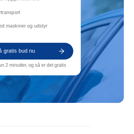
on af tagrende
rt af genstande
transport
ngs rengøring
ed maskiner og udstyr
å gratis bud nu
n 2 minutter, og så er det gratis