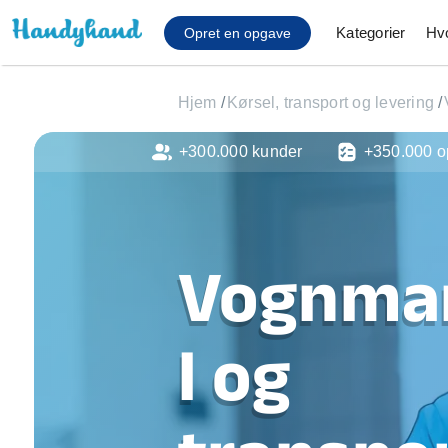
Kategorier
Hv
Opret en opgave
Hjem
/
Kørsel, transport og levering
/
+300.000 kunder
+350.000 o
Affaldsfjernelse
Afhentning af køles
Anlæg af terrasse
Cykel reparation
Vognma
Flyttehjælp
Gulvlaminering
Hårde hvidevare Mon
l og
Hjælp til mobil, pc, 
Installation af ildste
Møbelsamling og mo
Ophængning af lam