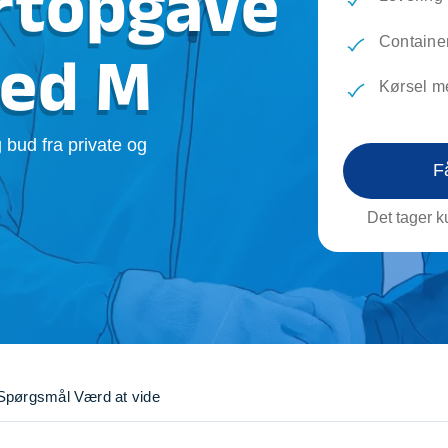
rtopgave
evæg
Rengøring
Reparati
Træfældning
Transpo
Container
ted M
TV installation og opsætning
Udflytni
Kørsel m
Vinduespudsning
VVS
 bud fra private og
F
Det tager ku
Spørgsmål
Værd at vide