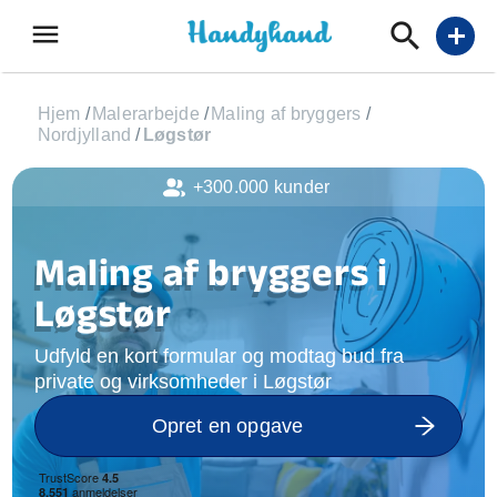
menu
add
Hjem
/
Malerarbejde
/
Maling af bryggers
/
Nordjylland
/
Løgstør
+300.000 kunder
Maling af bryggers i
Løgstør
Udfyld en kort formular og modtag bud fra
private og virksomheder i Løgstør
Opret en opgave