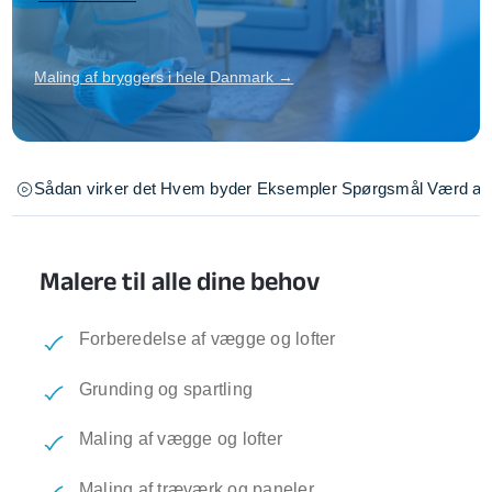
Maling af bryggers i hele Danmark →
Sådan virker det
Hvem byder
Eksempler
Spørgsmål
Værd at 
Malere til alle dine behov
Forberedelse af vægge og lofter
Grunding og spartling
Maling af vægge og lofter
Maling af træværk og paneler