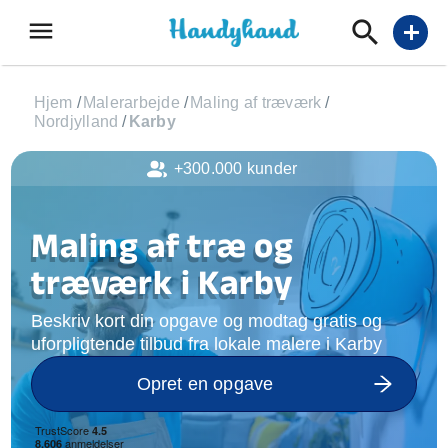
menu
add
Hjem
/
Malerarbejde
/
Maling af træværk
/
Nordjylland
/
Karby
+300.000 kunder
Maling af træ og
træværk i Karby
Beskriv kort din opgave og modtag gratis og
uforpligtende tilbud fra lokale malere i Karby
Opret en opgave