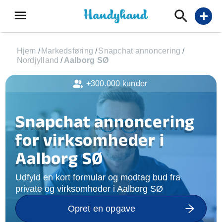
menu
add
Hjem
/
Markedsføring
/
Snapchat annoncering
/
Nordjylland
/
Aalborg SØ
+300.000 kunder
Snapchat annoncering
for virksomheder i
Aalborg SØ
Udfyld en kort formular og modtag bud fra
private og virksomheder i Aalborg SØ
Opret en opgave