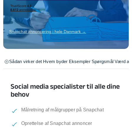
Snapchat annoncering i hele Danmark →
Sådan virker det
Hvem byder
Eksempler
Spørgsmål
Værd at 
Social media specialister til alle dine
behov
Målretning af målgrupper på Snapchat
Oprettelse af Snapchat annoncer