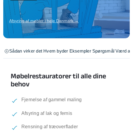
Afsyring af møbler i hele Danmark →
Sådan virker det
Hvem byder
Eksempler
Spørgsmål
Værd at 
Møbelrestauratorer til alle dine
behov
Fjernelse af gammel maling
Afsyring af lak og fernis
Rensning af træoverflader