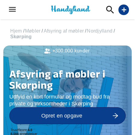
menu
add
Hjem
/
Møbler
/
Afsyring af møbler
/
Nordjylland
/
Skørping
+300.000 kunder
Afsyring af møbler i
Skørping
Udfyld en kort formular og modtag bud fra
private og virksomheder i Skørping
Opret en opgave