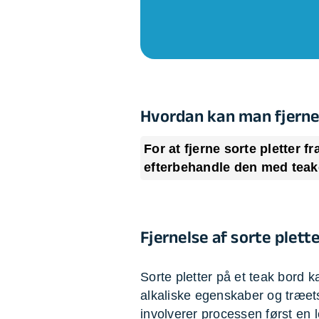
Opsætning af skill
Tømrer
Tunge løft
Underholdning
Se alle...
Hvordan kan man fjerne
For at fjerne sorte pletter f
efterbehandle den med teako
Fjernelse af sorte plett
Sorte pletter på et teak bord 
alkaliske egenskaber og træets 
involverer processen først en 