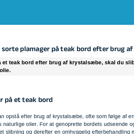
evæg
Rengøring
Reparati
Træfældning
Transpo
TV installation og opsætning
Udflytni
Vinduespudsning
VVS
 sorte plamager på teak bord efter brug a
ra et teak bord efter brug af krystalsæbe, skal du sl
lie.
er på et teak bord
kan opstå efter brug af krystalsæbe, ofte som følge af
naturlige olier. For at genoprette bordets udseende og 
let slibning og derefter en omhyggelig efterbehandling 