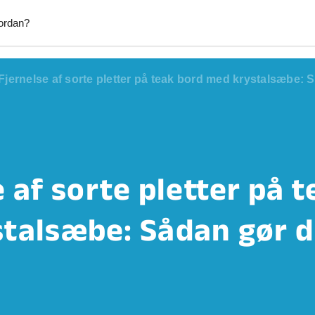
ordan?
Fjernelse af sorte pletter på teak bord med krystalsæbe: 
Afhentning af byggeaffald
Afhentni
kab
Afhentning af møbler
Afhentni
Anlægsgartner
Blikken
Elektriker
Fliselæ
 af sorte pletter på 
Fodterapeut
Græsslå
Hækkeklipning
Handym
talsæbe: Sådan gør d
tering & Reperation
Havearbejde
Hjælp ti
tv
Hundepasning
IKEA mø
d
Lejligheds rengøring
Maler
ntering
Mobil frisør
Monteri
per
Opsætning af emhætte
Opsætni