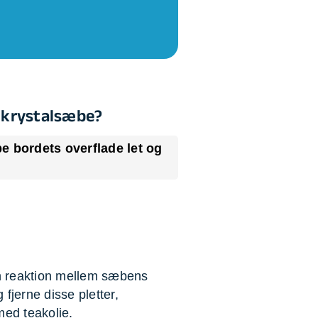
on af tagrende
rt af genstande
ngs rengøring
f krystalsæbe?
ibe bordets overflade let og
 en reaktion mellem sæbens
fjerne disse pletter,
med teakolie.