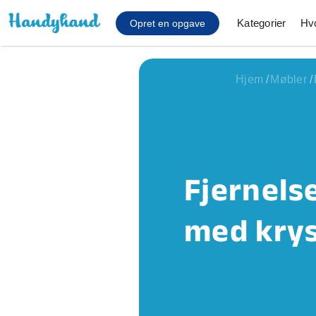
Kategorier
Hv
Opret en opgave
Hjem
/
Møbler
/
Affaldsfjernelse
Afhentning af køles
Anlæg af terrasse
Cykel reparation
Fjernelse
Flyttehjælp
Gulvlaminering
med krys
Hårde hvidevare Mon
Hjælp til mobil, pc, 
Installation af ildste
Møbelsamling og mo
Ophængning af lam