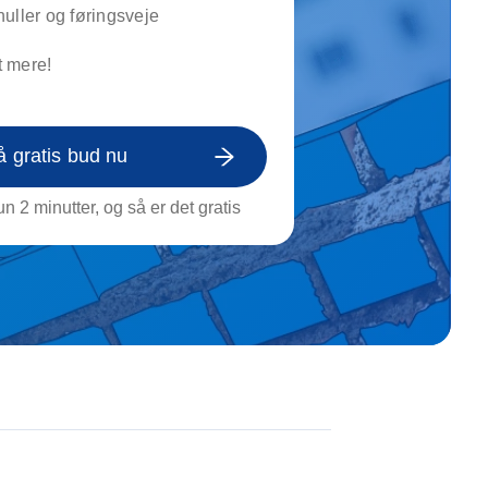
on af tagrende
uller og føringsveje
rt af genstande
 mere!
ngs rengøring
å gratis bud nu
n 2 minutter, og så er det gratis