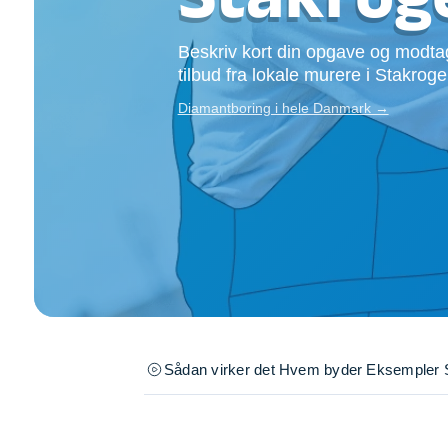
Opsætning af skill
Tømrer
Beskriv kort din opgave og modtag
Tunge løft
tilbud fra lokale murere i Stakroge
Underholdning
Diamantboring i hele Danmark →
Se alle...
Sådan virker det
Hvem byder
Eksempler