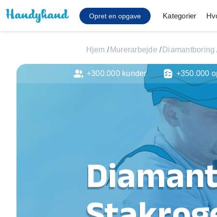
Kategorier
Hv
Opret en opgave
Hjem
/
Murerarbejde
/
Diamantboring
+300.000 kunder
+350.000 o
Affaldsfjernelse
Afhentning af køles
Anlæg af terrasse
Cykel reparation
Flyttehjælp
Gulvlaminering
Hårde hvidevare Mon
Diamant
Hjælp til mobil, pc, 
Installation af ildste
Møbelsamling og mo
Stakrog
Ophængning af lam