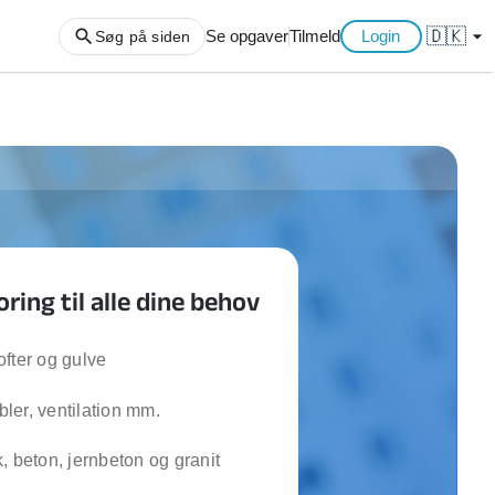
🇩🇰
arrow_drop_down
Se opgaver
Tilmeld
Login
Søg på siden
ng af haveaffald
ng af storskrald
slager
gger
ing til alle dine behov
ning
an
l hårde hvidevarer
fter og gulve
belsamling
abler, ventilation mm.
ng af køkken
, beton, jernbeton og granit
ng af hjemme netværk