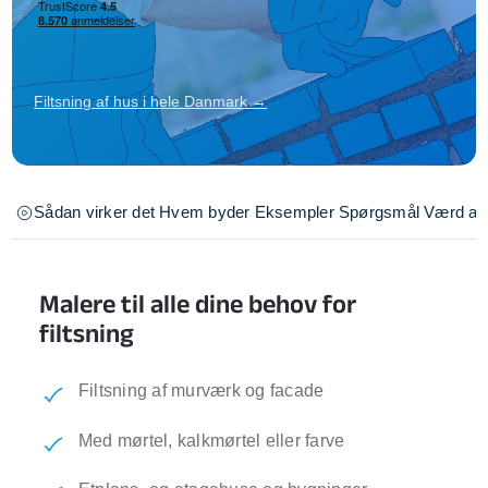
Filtsning af hus i hele Danmark →
Sådan virker det
Hvem byder
Eksempler
Spørgsmål
Værd at 
Malere til alle dine behov for
filtsning
Filtsning af murværk og facade
Med mørtel, kalkmørtel eller farve