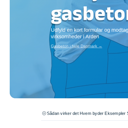
Opsætning af skill
gasbeto
Tømrer
Tunge løft
Underholdning
Udfyld en kort formular og modtag
Se alle...
virksomheder i Arden
Gasbeton i hele Danmark →
Sådan virker det
Hvem byder
Eksempler