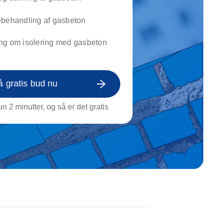
on af tagrende
rt af genstande
ebehandling af gasbeton
ngs rengøring
ng om isolering med gasbeton
å gratis bud nu
n 2 minutter, og så er det gratis