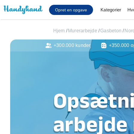
Kategorier
Hv
Opret en opgave
Hjem
/
Murerarbejde
/
Gasbeton
/
Nord
+300.000 kunder
+350.000 o
Affaldsfjernelse
Afhentning af køles
Anlæg af terrasse
Cykel reparation
Flyttehjælp
Gulvlaminering
Opsætni
Hårde hvidevare Mon
Hjælp til mobil, pc, 
Installation af ildste
arbejde
Møbelsamling og mo
Ophængning af lam