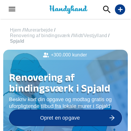
menu
add
Hjem
/
Murerarbejde
/
Renovering af bindingsværk
/
Midt/Vestjylland
/
Spjald
+300.000 kunder
Renovering af
bindingsværk i Spjald
Beskriv kort din opgave og modtag gratis og
uforpligtende tilbud fra lokale murer i Spjald
Opret en opgave