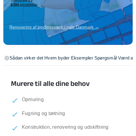
Renovering af bindingsværk i hele Danmark →
Sådan virker det
Hvem byder
Eksempler
Spørgsmål
Værd at 
Murere til alle dine behov
Opmuring
Fugning og tætning
Konstruktion, renovering og udskiftning