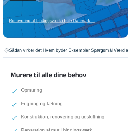
Renovering af bindingsværk i hele Danmark →
Sådan virker det
Hvem byder
Eksempler
Spørgsmål
Værd at 
Murere til alle dine behov
Opmuring
Fugning og tætning
Konstruktion, renovering og udskiftning
Reparation af mur i bindingsværk