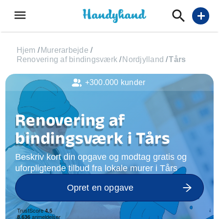
menu
add
Hjem
/
Murerarbejde
/
Renovering af bindingsværk
/
Nordjylland
/
Tårs
+300.000 kunder
Renovering af
bindingsværk i Tårs
Beskriv kort din opgave og modtag gratis og
uforpligtende tilbud fra lokale murer i Tårs
Opret en opgave