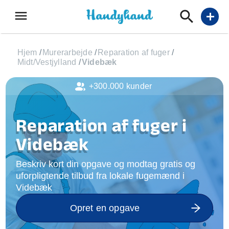
menu
add
Hjem
/
Murerarbejde
/
Reparation af fuger
/
Midt/Vestjylland
/
Videbæk
+300.000 kunder
Reparation af fuger i
Videbæk
Beskriv kort din opgave og modtag gratis og
uforpligtende tilbud fra lokale fugemænd i
Videbæk
Opret en opgave