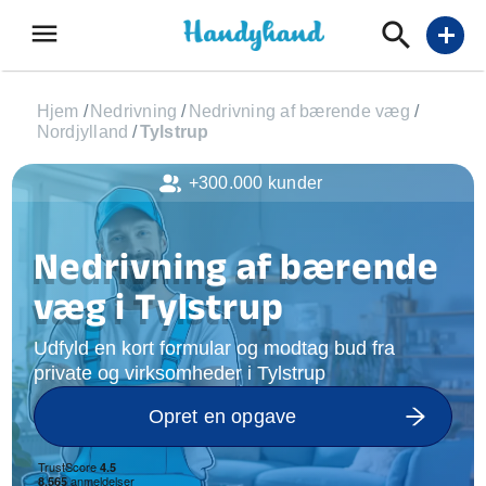
menu
add
Hjem
/
Nedrivning
/
Nedrivning af bærende væg
/
Nordjylland
/
Tylstrup
+300.000 kunder
Nedrivning af bærende
væg i Tylstrup
Udfyld en kort formular og modtag bud fra
private og virksomheder i Tylstrup
Opret en opgave