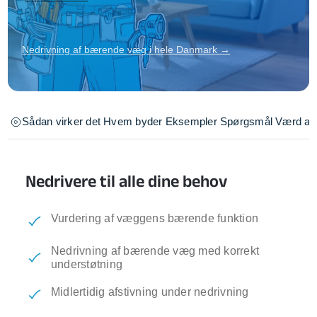
Nedrivning af bærende væg i hele Danmark →
Sådan virker det
Hvem byder
Eksempler
Spørgsmål
Værd at 
Nedrivere til alle dine behov
Vurdering af væggens bærende funktion
Nedrivning af bærende væg med korrekt
understøtning
Midlertidig afstivning under nedrivning