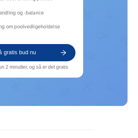
on af tagrende
rt af genstande
ndling og -balance
ngs rengøring
ng om poolvedligeholdelse
å gratis bud nu
n 2 minutter, og så er det gratis