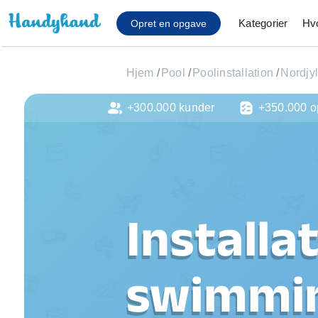
Kategorier
Hv
Opret en opgave
Hjem
/
Pool
/
Poolinstallation
/
Nordjy
+300.000 kunder
+350.000 o
Affaldsfjernelse
Afhentning af køles
Anlæg af terrasse
Cykel reparation
Flyttehjælp
Gulvlaminering
Installa
Hårde hvidevare Mon
Hjælp til mobil, pc, 
Installation af ildste
swimmin
Møbelsamling og mo
Ophængning af lam