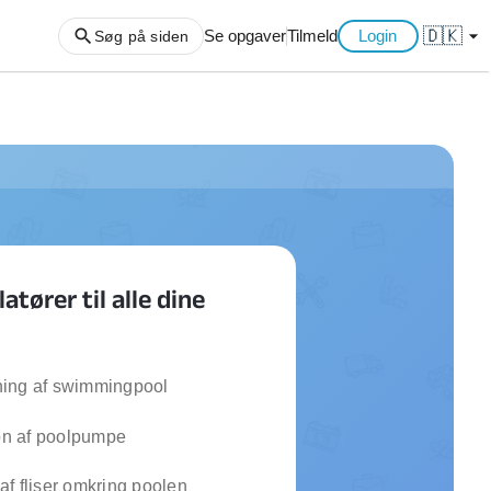
🇩🇰
arrow_drop_down
Se opgaver
Tilmeld
Login
Søg på siden
ng af haveaffald
ng af storskrald
slager
gger
atører til alle dine
ning
an
l hårde hvidevarer
belsamling
ing af swimmingpool
ion af poolpumpe
ng af køkken
ng af hjemme netværk
f fliser omkring poolen