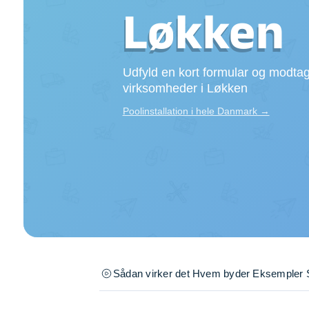
Opsætning af skill
Løkken
Tømrer
Tunge løft
Underholdning
Udfyld en kort formular og modtag
Se alle...
virksomheder i Løkken
Poolinstallation i hele Danmark →
Sådan virker det
Hvem byder
Eksempler