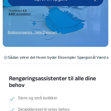
Butiksrengøring i hele Danmark →
Sådan virker det
Hvem byder
Eksempler
Spørgsmål
Værd at 
Rengøringsassistenter til alle dine
behov
Store og små butikker
Skræddersyet til jeres behov