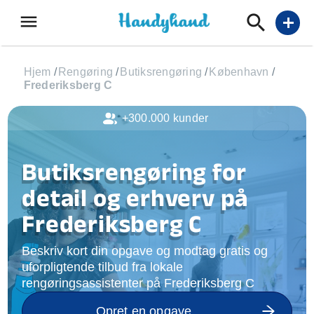
menu
add
Hjem
/
Rengøring
/
Butiksrengøring
/
København
/
Frederiksberg C
+300.000 kunder
Butiksrengøring for
detail og erhverv på
Frederiksberg C
Beskriv kort din opgave og modtag gratis og
uforpligtende tilbud fra lokale
rengøringsassistenter på Frederiksberg C
Opret en opgave