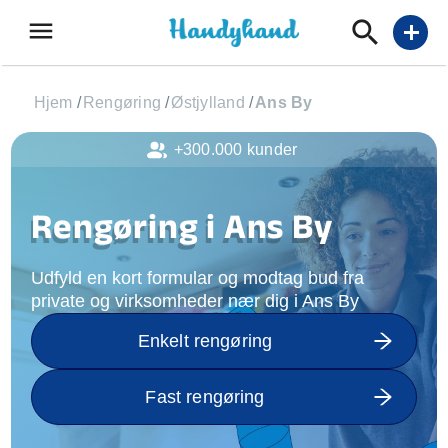
menu
add
Hjem
/
Rengøring
/
Østjylland
/
Ans By
+300.000 kunder
Rengøring i Ans By
Udfyld en kort formular og modtag bud fra
private og virksomheder nær dig i Ans By
Enkelt rengøring
Fast rengøring