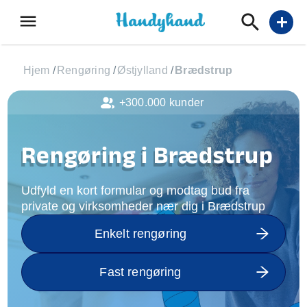
menu
add
Hjem
/
Rengøring
/
Østjylland
/
Brædstrup
+300.000 kunder
Rengøring i Brædstrup
Udfyld en kort formular og modtag bud fra
private og virksomheder nær dig i Brædstrup
Enkelt rengøring
Fast rengøring