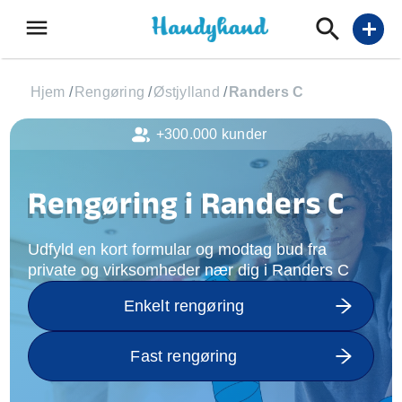
menu
add
Hjem
/
Rengøring
/
Østjylland
/
Randers C
+300.000 kunder
Rengøring i Randers C
Udfyld en kort formular og modtag bud fra
private og virksomheder nær dig i Randers C
Enkelt rengøring
Fast rengøring