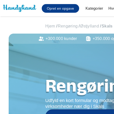
Kategorier
Hv
Opret en opgave
Hjem
/
Rengøring
/
Østjylland
/
Skals
+300.000 kunder
+350.000 o
Affaldsfjernelse
Afhentning af køles
Anlæg af terrasse
Cykel reparation
Flyttehjælp
Gulvlaminering
Rengørin
Hårde hvidevare Mon
Hjælp til mobil, pc, 
Installation af ildste
Udfyld en kort formular og modtag
Møbelsamling og mo
virksomheder nær dig i Skals
Ophængning af lam