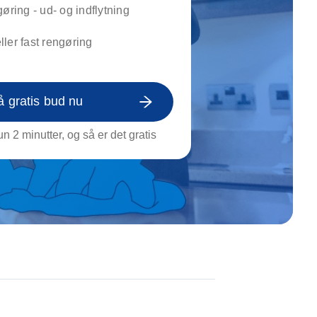
on af tagrende
gøring - ud- og indflytning
rt af genstande
ler fast rengøring
ngs rengøring
å gratis bud nu
n 2 minutter, og så er det gratis