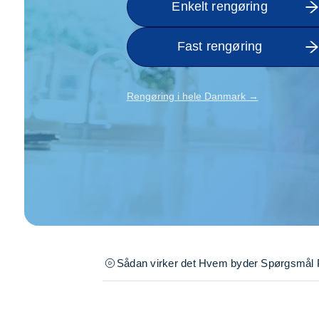
Enkelt rengøring
Opsætning af skill
Tømrer
Fast rengøring
Tunge løft
Underholdning
Se alle...
Rengøring i hele Danmark →
Sådan virker det
Hvem byder
Spørgsmål