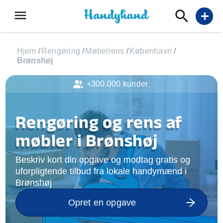
menu
add
Hjem
/
Rengøring
/
Møbelrens
/
København
/
Brønshøj
+300.000 kunder
Rengøring og rens af
møbler i Brønshøj
Beskriv kort din opgave og modtag gratis og
uforpligtende tilbud fra lokale handymænd i
Brønshøj
Opret en opgave