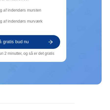
on af tagrende
rt af genstande
g af indendørs mursten
ngs rengøring
g af indendørs murværk
å gratis bud nu
n 2 minutter, og så er det gratis