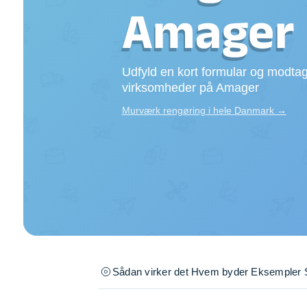
Opsætning af skill
Amager
Tømrer
Tunge løft
Underholdning
Udfyld en kort formular og modtag
Se alle...
virksomheder på Amager
Murværk rengøring i hele Danmark →
Sådan virker det
Hvem byder
Eksempler