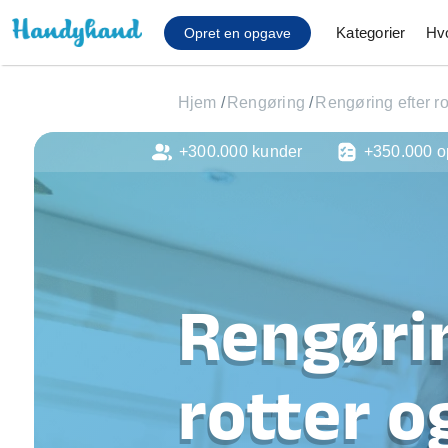
Kategorier
Hv
Opret en opgave
Hjem
/
Rengøring
/
Rengøring efter r
+300.000 kunder
+350.000 o
Affaldsfjernelse
Afhentning af køles
Anlæg af terrasse
Cykel reparation
Flyttehjælp
Gulvlaminering
Rengøri
Hårde hvidevare Mon
Hjælp til mobil, pc, 
Installation af ildste
rotter o
Møbelsamling og mo
Ophængning af lam