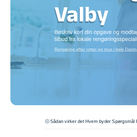
Opsætning af skill
Valby
Tømrer
Tunge løft
Underholdning
Beskriv kort din opgave og modtag
Se alle...
tilbud fra lokale rengøringsspeciali
Rengøring efter rotter og mus i hele Dan
Sådan virker det
Hvem byder
Spørgsmål