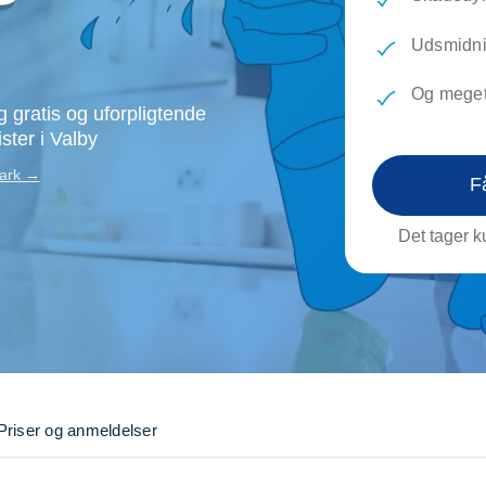
evæg
Rengøring
Reparati
Træfældning
Transpo
Udsmidni
TV installation og opsætning
Udflytni
Og meget
Vinduespudsning
VVS
 gratis og uforpligtende
ster i Valby
mark →
F
Det tager ku
Priser og anmeldelser