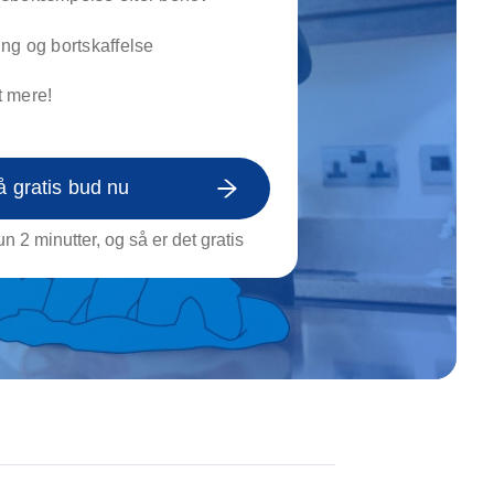
on af tagrende
rt af genstande
ng og bortskaffelse
ngs rengøring
 mere!
å gratis bud nu
n 2 minutter, og så er det gratis