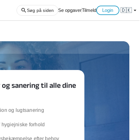
🇩🇰
arrow_drop_down
Se opgaver
Tilmeld
Login
Søg på siden
ng af haveaffald
ng af storskrald
slager
gger
og sanering til alle dine
ning
an
l hårde hvidevarer
belsamling
ion og lugtsanering
f hygiejniske forhold
ng af køkken
ng af hjemme netværk
sbekæmpelse efter behov