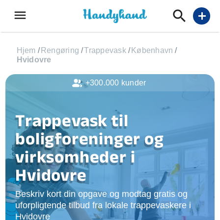
menu
add
Hjem
/
Rengøring
/
Trappevask
/
København
/
Hvidovre
+300.000 kunder
Trappevask til
boligforeninger og
virksomheder i
Hvidovre
Beskriv kort din opgave og modtag gratis og
uforpligtende tilbud fra lokale trappevaskere i
Hvidovre