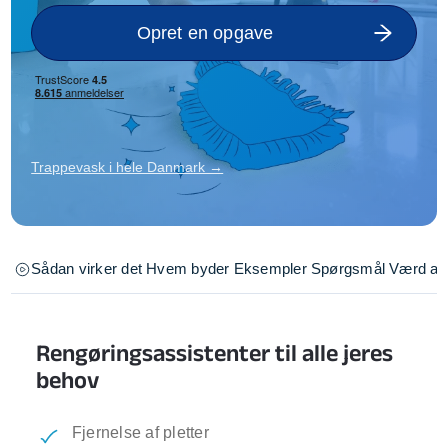
Opret en opgave
Trappevask i hele Danmark →
Sådan virker det
Hvem byder
Eksempler
Spørgsmål
Værd at 
Rengøringsassistenter til alle jeres
behov
Fjernelse af pletter