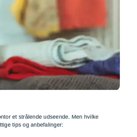
on af tagrende
rt af genstande
ngs rengøring
ontor et strålende udseende. Men hvilke
tige tips og anbefalinger: