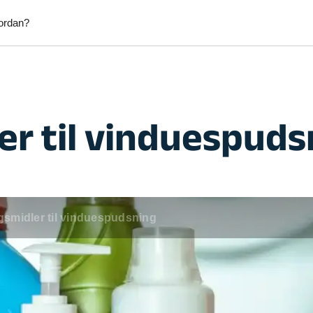
ordan?
Afhentning af byggeaffald
Afhentni
r til vinduespuds
kab
Afhentning af møbler
Afhentni
Anlægsgartner
Blikken
Elektriker
Fliselæ
Fodterapeut
Græsslå
Hækkeklipning
Handym
smidler til vinduespudsning
tering & Reperation
Havearbejde
Hjælp ti
tv
Hundepasning
IKEA mø
d
Lejligheds rengøring
Maler
ntering
Mobil frisør
Monteri
per
Opsætning af emhætte
Opsætni