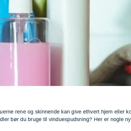
evæg
Rengøring
Reparati
Træfældning
Transpo
TV installation og opsætning
Udflytni
Vinduespudsning
VVS
duerne rene og skinnende kan give ethvert hjem eller k
ler bør du bruge til vinduespudsning? Her er nogle nyt