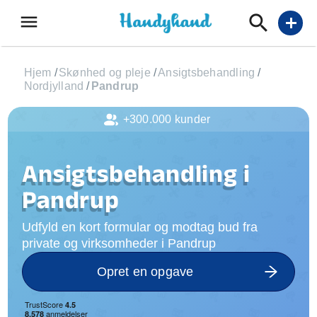
menu
add
Hjem
/
Skønhed og pleje
/
Ansigtsbehandling
/
Nordjylland
/
Pandrup
+300.000 kunder
Ansigtsbehandling i
Pandrup
Udfyld en kort formular og modtag bud fra
private og virksomheder i Pandrup
Opret en opgave