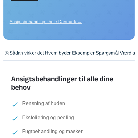
Ansigtsbehandling i hele Danmark →
Sådan virker det
Hvem byder
Eksempler
Spørgsmål
Værd at 
Ansigtsbehandlinger til alle dine
behov
Rensning af huden
Eksfoliering og peeling
Fugtbehandling og masker