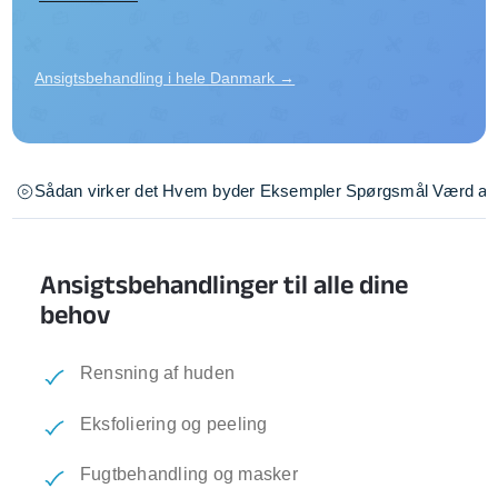
Ansigtsbehandling i hele Danmark →
Sådan virker det
Hvem byder
Eksempler
Spørgsmål
Værd at 
Ansigtsbehandlinger til alle dine
behov
Rensning af huden
Eksfoliering og peeling
Fugtbehandling og masker