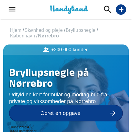
menu
add
Hjem
/
Skønhed og pleje
/
Bryllupsnegle
/
København
/
Nørrebro
+300.000 kunder
Bryllupsnegle på
Nørrebro
Udfyld en kort formular og modtag bud fra
private og virksomheder på Nørrebro
Opret en opgave