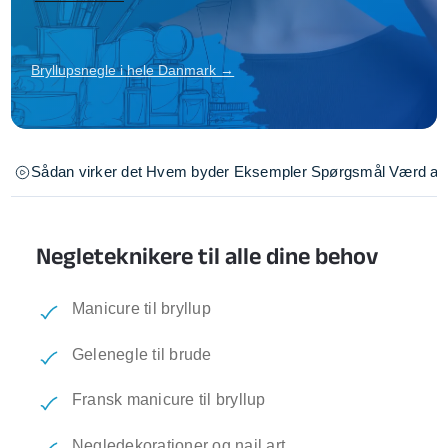
Bryllupsnegle i hele Danmark →
Sådan virker det
Hvem byder
Eksempler
Spørgsmål
Værd at 
Negleteknikere til alle dine behov
Manicure til bryllup
Gelenegle til brude
Fransk manicure til bryllup
Negledekorationer og nail art