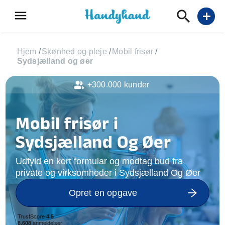
menu
add
Hjem
/
Skønhed og pleje
/
Mobil frisør
/
Sydsjælland og øer
+300.000 kunder
Mobil frisør i
Sydsjælland Og Øer
Udfyld en kort formular og modtag bud fra
private og virksomheder i Sydsjælland Og Øer
Opret en opgave