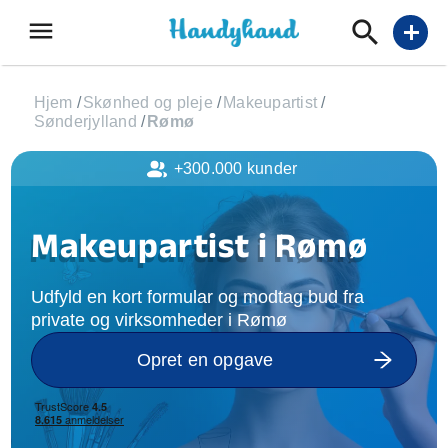
menu
add
Hjem
/
Skønhed og pleje
/
Makeupartist
/
Sønderjylland
/
Rømø
+300.000 kunder
Makeupartist i Rømø
Udfyld en kort formular og modtag bud fra
private og virksomheder i Rømø
Opret en opgave