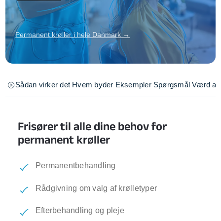
Permanent krøller i hele Danmark →
Sådan virker det
Hvem byder
Eksempler
Spørgsmål
Værd at 
Frisører til alle dine behov for
permanent krøller
Permanentbehandling
Rådgivning om valg af krølletyper
Efterbehandling og pleje