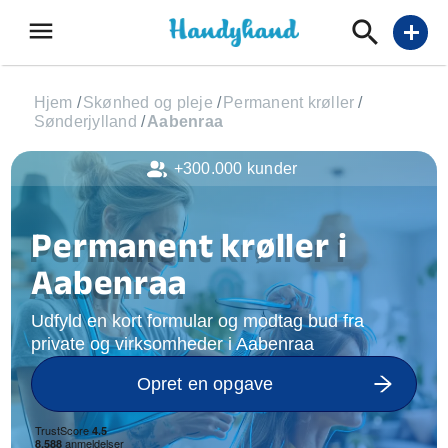
menu
add
Hjem
/
Skønhed og pleje
/
Permanent krøller
/
Sønderjylland
/
Aabenraa
+300.000 kunder
Permanent krøller i
Aabenraa
Udfyld en kort formular og modtag bud fra
private og virksomheder i Aabenraa
Opret en opgave