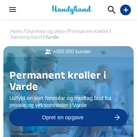
menu
add
Hjem
/
Skønhed og pleje
/
Permanent krøller
/
Sønderjylland
/
Varde
+300.000 kunder
Permanent krøller i
Varde
Udfyld en kort formular og modtag bud fra
private og virksomheder i Varde
Opret en opgave