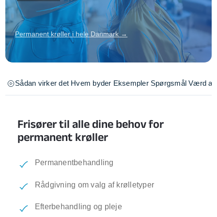
Permanent krøller i hele Danmark →
Sådan virker det
Hvem byder
Eksempler
Spørgsmål
Værd at 
Frisører til alle dine behov for
permanent krøller
Permanentbehandling
Rådgivning om valg af krølletyper
Efterbehandling og pleje