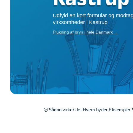
Opsætning af skill
Tømrer
Udfyld en kort formular og modtag
Tunge løft
virksomheder i Kastrup
Underholdning
Plukning af bryn i hele Danmark →
Se alle...
Sådan virker det
Hvem byder
Eksempler