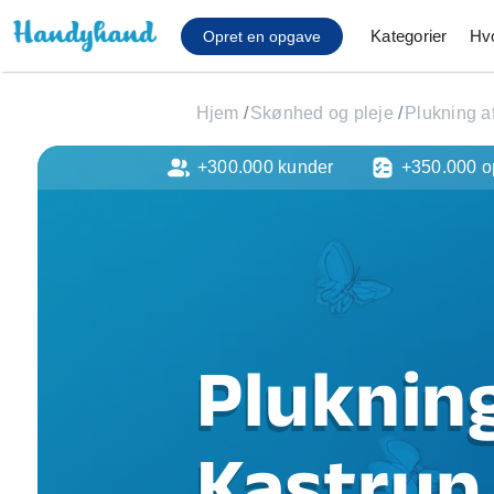
Kategorier
Hv
Opret en opgave
Hjem
/
Skønhed og pleje
/
Plukning a
+300.000 kunder
+350.000 o
Affaldsfjernelse
Afhentning af køles
Anlæg af terrasse
Cykel reparation
Flyttehjælp
Gulvlaminering
Hårde hvidevare Mon
Plukning
Hjælp til mobil, pc, 
Installation af ildste
Møbelsamling og mo
Kastrup
Ophængning af lam