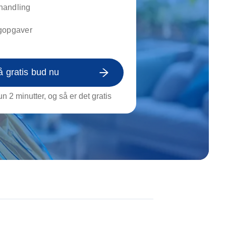
on af tagrende
handling
rt af genstande
gopgaver
ngs rengøring
å gratis bud nu
n 2 minutter, og så er det gratis