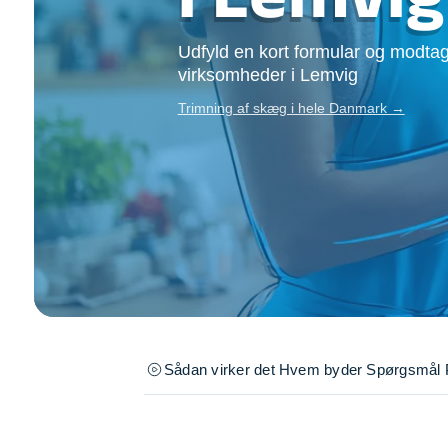
Opsætning af skill
Tømrer
Udfyld en kort formular og modtag
Tunge løft
virksomheder i Lemvig
Underholdning
Trimning af skæg i hele Danmark →
Se alle...
Sådan virker det
Hvem byder
Spørgsmål