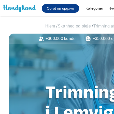
Kategorier
Hv
Opret en opgave
Hjem
/
Skønhed og pleje
/
Trimning a
+300.000 kunder
+350.000 o
Affaldsfjernelse
Afhentning af køles
Anlæg af terrasse
Cykel reparation
Flyttehjælp
Gulvlaminering
Hårde hvidevare Mon
Trimnin
Hjælp til mobil, pc, 
Installation af ildste
Møbelsamling og mo
i Lemvig
Ophængning af lam