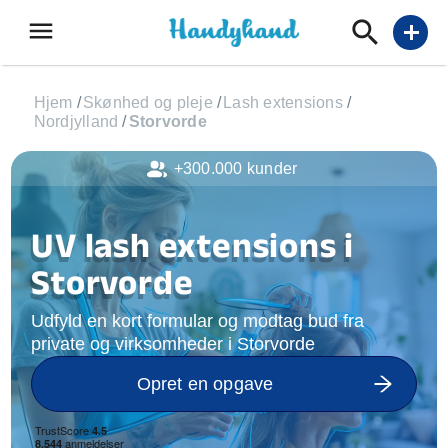
menu
add
Hjem
/
Skønhed og pleje
/
Lash extensions
/
Nordjylland
/
Storvorde
+300.000 kunder
UV lash extensions i
Storvorde
Udfyld en kort formular og modtag bud fra
private og virksomheder i Storvorde
Opret en opgave