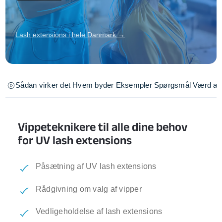
Lash extensions i hele Danmark →
Sådan virker det
Hvem byder
Eksempler
Spørgsmål
Værd at 
Vippeteknikere til alle dine behov
for UV lash extensions
Påsætning af UV lash extensions
Rådgivning om valg af vipper
Vedligeholdelse af lash extensions