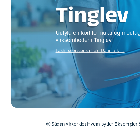
Opsætning af skill
Tinglev
Tømrer
Tunge løft
Underholdning
Udfyld en kort formular og modtag
Se alle...
virksomheder i Tinglev
Lash extensions i hele Danmark →
Sådan virker det
Hvem byder
Eksempler