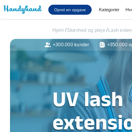
Kategorier
Hv
Opret en opgave
Hjem
/
Skønhed og pleje
/
Lash exten
+300.000 kunder
+350.000 o
Affaldsfjernelse
Afhentning af køles
Anlæg af terrasse
Cykel reparation
Flyttehjælp
Gulvlaminering
UV lash
Hårde hvidevare Mon
Hjælp til mobil, pc, 
Installation af ildste
extensio
Møbelsamling og mo
Ophængning af lam