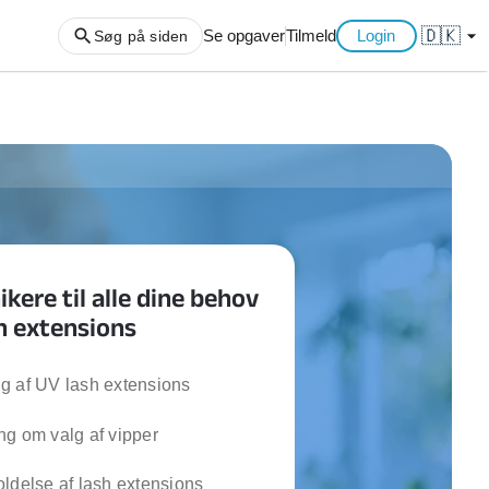
🇩🇰
arrow_drop_down
Se opgaver
Tilmeld
Login
Søg på siden
ng af haveaffald
ng af storskrald
slager
gger
kere til alle dine behov
ning
h extensions
an
l hårde hvidevarer
belsamling
g af UV lash extensions
g om valg af vipper
ng af køkken
ng af hjemme netværk
ldelse af lash extensions