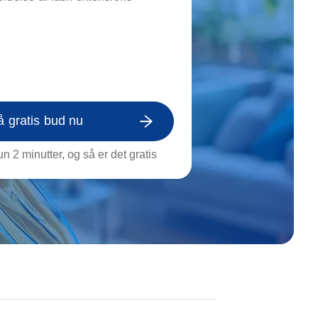
on af tagrende
rt af genstande
ngs rengøring
å gratis bud nu
n 2 minutter, og så er det gratis