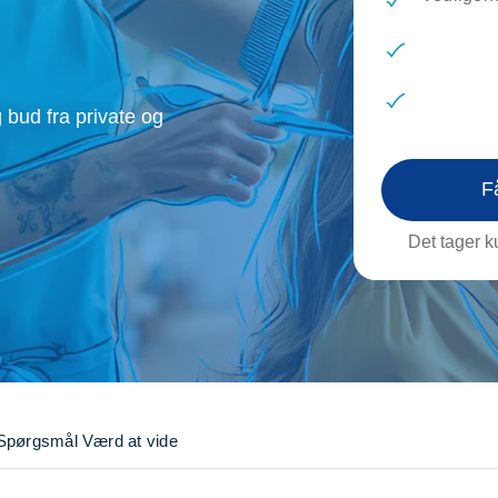
evæg
Rengøring
Reparati
Træfældning
Transpo
TV installation og opsætning
Udflytni
Vinduespudsning
VVS
 bud fra private og
F
Det tager ku
Spørgsmål
Værd at vide