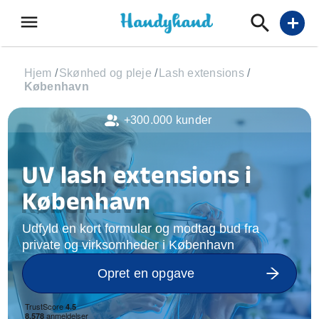
menu
add
Hjem
/
Skønhed og pleje
/
Lash extensions
/
København
+300.000 kunder
UV lash extensions i
København
Udfyld en kort formular og modtag bud fra
private og virksomheder i København
Opret en opgave