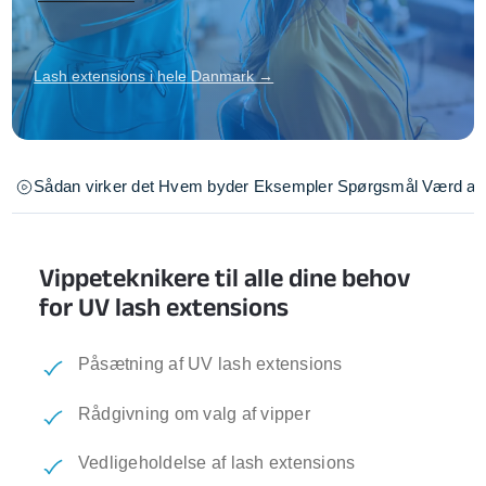
Lash extensions i hele Danmark →
Sådan virker det
Hvem byder
Eksempler
Spørgsmål
Værd at 
Vippeteknikere til alle dine behov
for UV lash extensions
Påsætning af UV lash extensions
Rådgivning om valg af vipper
Vedligeholdelse af lash extensions